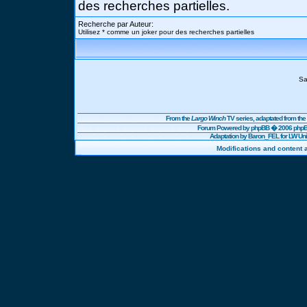
des recherches partielles.
Recherche par Auteur:
Utilisez * comme un joker pour des recherches partielles
Sa
From the
Largo Winch
TV series, adaptated from t
Forum Powered by
phpBB
� 2006 phpBB
Adaptation by Baron_FEL for LW U
Modifications and content