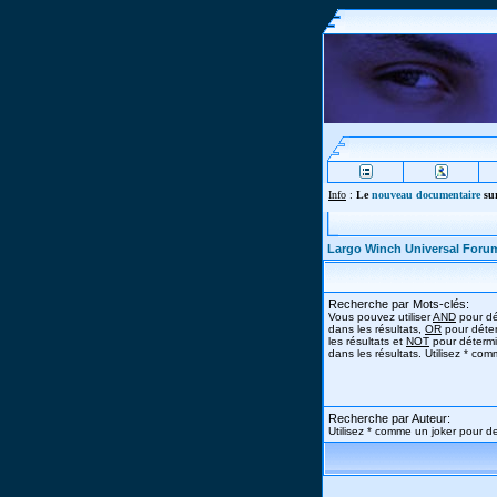
Info
:
Le
nouveau documentaire
sur
Largo Winch Universal Foru
Recherche par Mots-clés:
Vous pouvez utiliser
AND
pour dé
dans les résultats,
OR
pour déter
les résultats et
NOT
pour détermi
dans les résultats. Utilisez * co
Recherche par Auteur:
Utilisez * comme un joker pour de