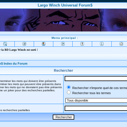
Largo Winch Universal Forum$
Menu principal :
 la BD Largo Winch est sorti !
m$ Index du Forum
Rechercher
terminer les mots qui doivent étre présents
miner les mots qui peuvent étre présents dans
ner les mots qui ne devraient pas étre présents
Rechercher n'importe quel de ces term
mme un joker pour des recherches partielles.
Rechercher tous les termes
s recherches partielles