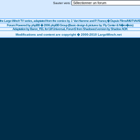
Sauter vers:
the
Largo Winch
TV series, adaptated from the comics by J. Van Hamme and P. Francq �
Dupuis
Films/
M6
/TVA/AT
Forum Powered by
phpBB
� 2006 phpBB Group (Basic design & pictures by: Fly Center & N�m�sis)
Adaptation by Baron_FEL for LW UniversaL Forum$ from Shadowed version by Shadow AOK
Modifications and content are copyright � 2000-2010 LargoWinch.net