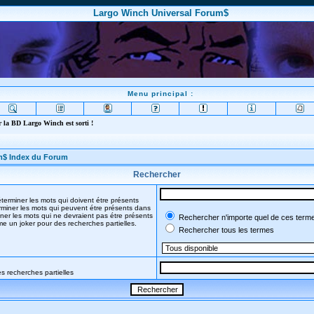
Largo Winch Universal Forum$
Menu principal :
 la BD Largo Winch est sorti !
m$ Index du Forum
Rechercher
terminer les mots qui doivent étre présents
miner les mots qui peuvent étre présents dans
ner les mots qui ne devraient pas étre présents
Rechercher n'importe quel de ces term
mme un joker pour des recherches partielles.
Rechercher tous les termes
s recherches partielles