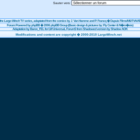
Sauter vers:
the
Largo Winch
TV series, adaptated from the comics by J. Van Hamme and P. Francq �
Dupuis
Films/
M6
/TVA/AT
Forum Powered by
phpBB
� 2006 phpBB Group (Basic design & pictures by: Fly Center & N�m�sis)
Adaptation by Baron_FEL for LW UniversaL Forum$ from Shadowed version by Shadow AOK
Modifications and content are copyright � 2000-2010 LargoWinch.net