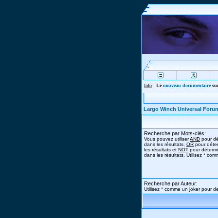
Info
:
Le
nouveau documentaire
sur
Largo Winch Universal Foru
Recherche par Mots-clés:
Vous pouvez utiliser
AND
pour dé
dans les résultats,
OR
pour déter
les résultats et
NOT
pour détermi
dans les résultats. Utilisez * co
Recherche par Auteur:
Utilisez * comme un joker pour de