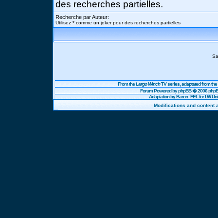
des recherches partielles.
Recherche par Auteur:
Utilisez * comme un joker pour des recherches partielles
Sa
From the
Largo Winch
TV series, adaptated from t
Forum Powered by
phpBB
� 2006 phpBB
Adaptation by Baron_FEL for LW U
Modifications and content