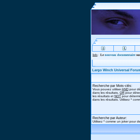
Info
:
Le
nouveau documentaire
sur
Largo Winch Universal Foru
Recherche par Mots-clés:
Vous pouvez utiliser
AND
pour dé
dans les résultats,
OR
pour déter
les résultats et
NOT
pour détermi
dans les résultats. Utilisez * co
Recherche par Auteur:
Utilisez * comme un joker pour de