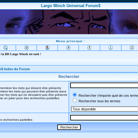
Largo Winch Universal Forum$
Menu principal :
 la BD Largo Winch est sorti !
m$ Index du Forum
Rechercher
terminer les mots qui doivent étre présents
miner les mots qui peuvent étre présents dans
ner les mots qui ne devraient pas étre présents
Rechercher n'importe quel de ces term
mme un joker pour des recherches partielles.
Rechercher tous les termes
s recherches partielles