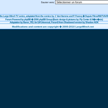
Sauter vers:
the
Largo Winch
TV series, adaptated from the comics by J. Van Hamme and P. Francq �
Dupuis
Films/
M6
/TVA/AT
Forum Powered by
phpBB
� 2006 phpBB Group (Basic design & pictures by: Fly Center & N�m�sis)
Adaptation by Baron_FEL for LW UniversaL Forum$ from Shadowed version by Shadow AOK
Modifications and content are copyright � 2000-2010 LargoWinch.net