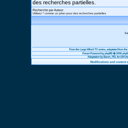
des recherches partielles.
Recherche par Auteur:
Utilisez * comme un joker pour des recherches partielles
Sa
From the
Largo Winch
TV series, adaptated from t
Forum Powered by
phpBB
� 2006 phpBB
Adaptation by Baron_FEL for LW U
Modifications and content