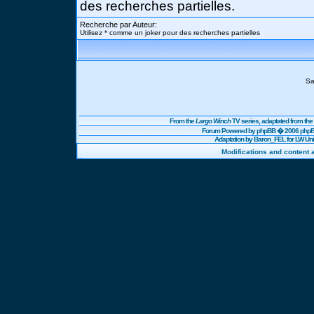
des recherches partielles.
Recherche par Auteur:
Utilisez * comme un joker pour des recherches partielles
Sa
From the
Largo Winch
TV series, adaptated from t
Forum Powered by
phpBB
� 2006 phpBB
Adaptation by Baron_FEL for LW U
Modifications and content