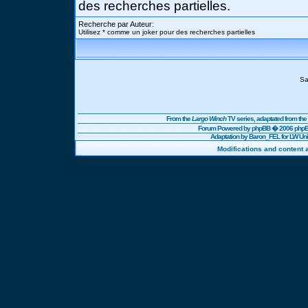
des recherches partielles.
Recherche par Auteur:
Utilisez * comme un joker pour des recherches partielles
Sa
From the
Largo Winch
TV series, adaptated from t
Forum Powered by
phpBB
� 2006 phpBB
Adaptation by Baron_FEL for LW U
Modifications and content