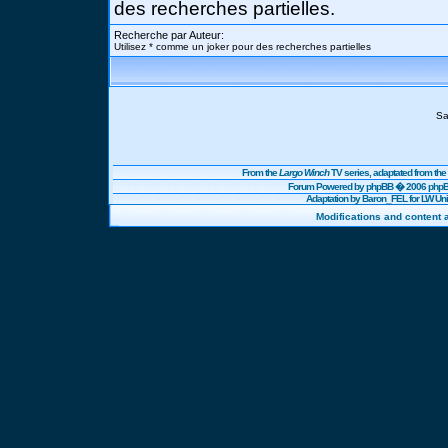
des recherches partielles.
Recherche par Auteur:
Utilisez * comme un joker pour des recherches partielles
Sa
From the
Largo Winch
TV series, adaptated from t
Forum Powered by
phpBB
� 2006 phpBB
Adaptation by Baron_FEL for LW U
Modifications and content