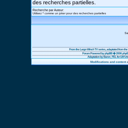
des recherches partielles.
Recherche par Auteur:
Utilisez * comme un joker pour des recherches partielles
Sa
From the
Largo Winch
TV series, adaptated from t
Forum Powered by
phpBB
� 2006 phpBB
Adaptation by Baron_FEL for LW U
Modifications and content