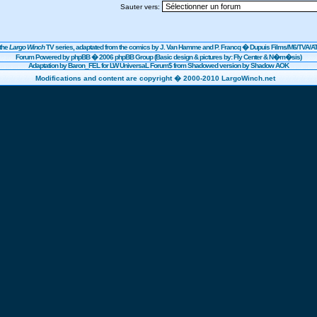
Sauter vers:
the
Largo Winch
TV series, adaptated from the comics by J. Van Hamme and P. Francq �
Dupuis
Films/
M6
/TVA/AT
Forum Powered by
phpBB
� 2006 phpBB Group (Basic design & pictures by: Fly Center & N�m�sis)
Adaptation by Baron_FEL for LW UniversaL Forum$ from Shadowed version by Shadow AOK
Modifications and content are copyright � 2000-2010 LargoWinch.net