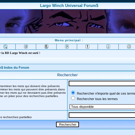
Largo Winch Universal Forum$
Menu principal :
 la BD Largo Winch est sorti !
m$ Index du Forum
Rechercher
terminer les mots qui doivent étre présents
miner les mots qui peuvent étre présents dans
ner les mots qui ne devraient pas étre présents
Rechercher n'importe quel de ces term
mme un joker pour des recherches partielles.
Rechercher tous les termes
s recherches partielles