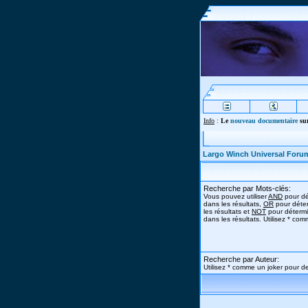
Info
:
Le
nouveau documentaire
sur
Largo Winch Universal Foru
Recherche par Mots-clés:
Vous pouvez utiliser
AND
pour dé
dans les résultats,
OR
pour déter
les résultats et
NOT
pour détermi
dans les résultats. Utilisez * co
Recherche par Auteur:
Utilisez * comme un joker pour de