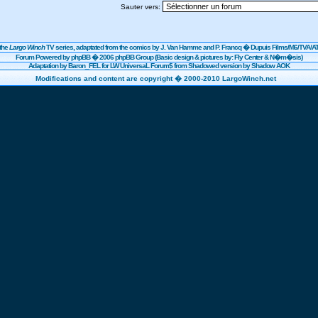
Sauter vers:
the
Largo Winch
TV series, adaptated from the comics by J. Van Hamme and P. Francq �
Dupuis
Films/
M6
/TVA/AT
Forum Powered by
phpBB
� 2006 phpBB Group (Basic design & pictures by: Fly Center & N�m�sis)
Adaptation by Baron_FEL for LW UniversaL Forum$ from Shadowed version by Shadow AOK
Modifications and content are copyright � 2000-2010 LargoWinch.net