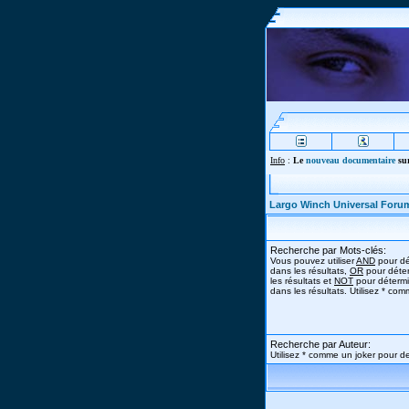
Info
:
Le
nouveau documentaire
sur
Largo Winch Universal Foru
Recherche par Mots-clés:
Vous pouvez utiliser
AND
pour dé
dans les résultats,
OR
pour déter
les résultats et
NOT
pour détermi
dans les résultats. Utilisez * co
Recherche par Auteur:
Utilisez * comme un joker pour de