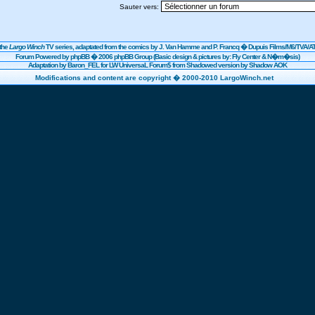
Sauter vers:
the
Largo Winch
TV series, adaptated from the comics by J. Van Hamme and P. Francq �
Dupuis
Films/
M6
/TVA/AT
Forum Powered by
phpBB
� 2006 phpBB Group (Basic design & pictures by: Fly Center & N�m�sis)
Adaptation by Baron_FEL for LW UniversaL Forum$ from Shadowed version by Shadow AOK
Modifications and content are copyright � 2000-2010 LargoWinch.net