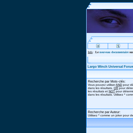
Info
:
Le
nouveau documentaire
sur
Largo Winch Universal Foru
Recherche par Mots-clés:
Vous pouvez utiliser
AND
pour dé
dans les résultats,
OR
pour déter
les résultats et
NOT
pour détermi
dans les résultats. Utilisez * co
Recherche par Auteur:
Utilisez * comme un joker pour de