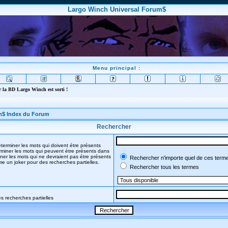
Largo Winch Universal Forum$
Menu principal :
 la BD Largo Winch est sorti !
m$ Index du Forum
Rechercher
terminer les mots qui doivent étre présents
miner les mots qui peuvent étre présents dans
ner les mots qui ne devraient pas étre présents
Rechercher n'importe quel de ces term
mme un joker pour des recherches partielles.
Rechercher tous les termes
s recherches partielles