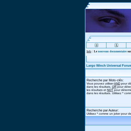
Info
:
Le
nouveau documentaire
sur
Largo Winch Universal Foru
Recherche par Mots-clés:
Vous pouvez utiliser
AND
pour dé
dans les résultats,
OR
pour déter
les résultats et
NOT
pour détermi
dans les résultats. Utilisez * co
Recherche par Auteur:
Utilisez * comme un joker pour de