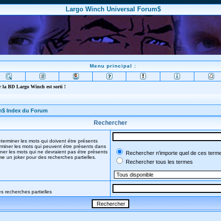
Largo Winch Universal Forum$
Menu principal :
 la BD Largo Winch est sorti !
m$ Index du Forum
Rechercher
terminer les mots qui doivent étre présents
miner les mots qui peuvent étre présents dans
ner les mots qui ne devraient pas étre présents
Rechercher n'importe quel de ces term
mme un joker pour des recherches partielles.
Rechercher tous les termes
s recherches partielles