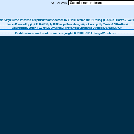
Sauter vers:
the
Largo Winch
TV series, adaptated from the comics by J. Van Hamme and P. Francq �
Dupuis
Films/
M6
/TVA/AT
Forum Powered by
phpBB
� 2006 phpBB Group (Basic design & pictures by: Fly Center & N�m�sis)
Adaptation by Baron_FEL for LW UniversaL Forum$ from Shadowed version by Shadow AOK
Modifications and content are copyright � 2000-2010 LargoWinch.net