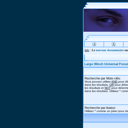
Info
:
Le
nouveau documentaire
sur
Largo Winch Universal Foru
Recherche par Mots-clés:
Vous pouvez utiliser
AND
pour dé
dans les résultats,
OR
pour déter
les résultats et
NOT
pour détermi
dans les résultats. Utilisez * co
Recherche par Auteur:
Utilisez * comme un joker pour de