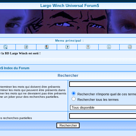
Largo Winch Universal Forum$
Menu principal :
 la BD Largo Winch est sorti !
m$ Index du Forum
Rechercher
terminer les mots qui doivent étre présents
miner les mots qui peuvent étre présents dans
ner les mots qui ne devraient pas étre présents
Rechercher n'importe quel de ces term
mme un joker pour des recherches partielles.
Rechercher tous les termes
s recherches partielles