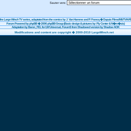
Sauter vers:
the
Largo Winch
TV series, adaptated from the comics by J. Van Hamme and P. Francq �
Dupuis
Films/
M6
/TVA/AT
Forum Powered by
phpBB
� 2006 phpBB Group (Basic design & pictures by: Fly Center & N�m�sis)
Adaptation by Baron_FEL for LW UniversaL Forum$ from Shadowed version by Shadow AOK
Modifications and content are copyright � 2000-2010 LargoWinch.net