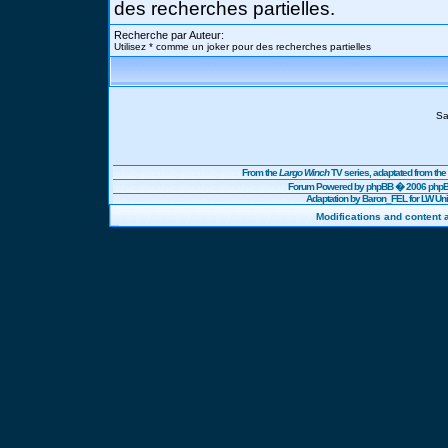
des recherches partielles.
Recherche par Auteur:
Utilisez * comme un joker pour des recherches partielles
Sa
From the
Largo Winch
TV series, adaptated from t
Forum Powered by
phpBB
� 2006 phpBB
Adaptation by Baron_FEL for LW U
Modifications and content