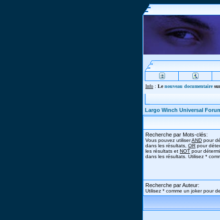
Info
:
Le
nouveau documentaire
sur
Largo Winch Universal Foru
Recherche par Mots-clés:
Vous pouvez utiliser
AND
pour dé
dans les résultats,
OR
pour déter
les résultats et
NOT
pour détermi
dans les résultats. Utilisez * co
Recherche par Auteur:
Utilisez * comme un joker pour de