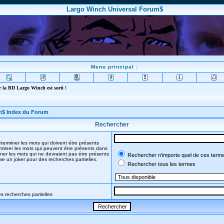
Largo Winch Universal Forum$
Menu principal :
 la BD Largo Winch est sorti !
m$ Index du Forum
Rechercher
terminer les mots qui doivent étre présents
miner les mots qui peuvent étre présents dans
ner les mots qui ne devraient pas étre présents
Rechercher n'importe quel de ces term
mme un joker pour des recherches partielles.
Rechercher tous les termes
s recherches partielles