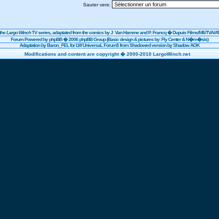
Sauter vers:
the
Largo Winch
TV series, adaptated from the comics by J. Van Hamme and P. Francq �
Dupuis
Films/
M6
/TVA/AT
Forum Powered by
phpBB
� 2006 phpBB Group (Basic design & pictures by: Fly Center & N�m�sis)
Adaptation by Baron_FEL for LW UniversaL Forum$ from Shadowed version by Shadow AOK
Modifications and content are copyright � 2000-2010 LargoWinch.net