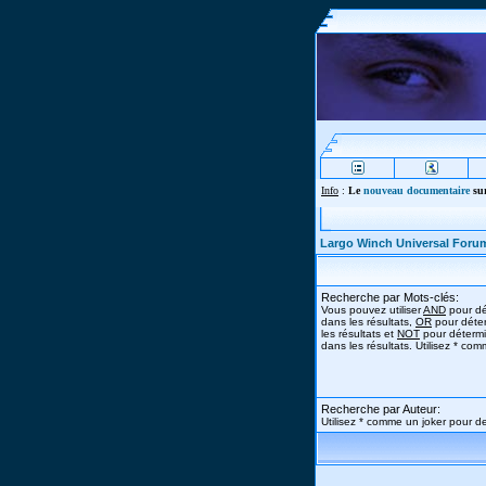
Info
:
Le
nouveau documentaire
sur
Largo Winch Universal Foru
Recherche par Mots-clés:
Vous pouvez utiliser
AND
pour dé
dans les résultats,
OR
pour déter
les résultats et
NOT
pour détermi
dans les résultats. Utilisez * co
Recherche par Auteur:
Utilisez * comme un joker pour de