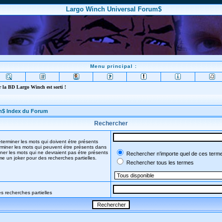
Largo Winch Universal Forum$
Menu principal :
 la BD Largo Winch est sorti !
m$ Index du Forum
Rechercher
terminer les mots qui doivent étre présents
miner les mots qui peuvent étre présents dans
ner les mots qui ne devraient pas étre présents
Rechercher n'importe quel de ces term
mme un joker pour des recherches partielles.
Rechercher tous les termes
s recherches partielles