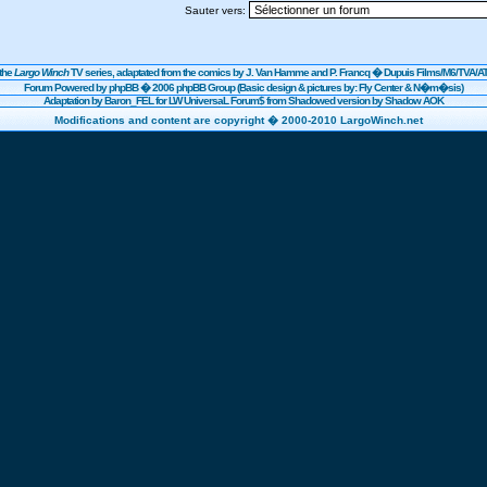
Sauter vers:
the
Largo Winch
TV series, adaptated from the comics by J. Van Hamme and P. Francq �
Dupuis
Films/
M6
/TVA/AT
Forum Powered by
phpBB
� 2006 phpBB Group (Basic design & pictures by: Fly Center & N�m�sis)
Adaptation by Baron_FEL for LW UniversaL Forum$ from Shadowed version by Shadow AOK
Modifications and content are copyright � 2000-2010 LargoWinch.net