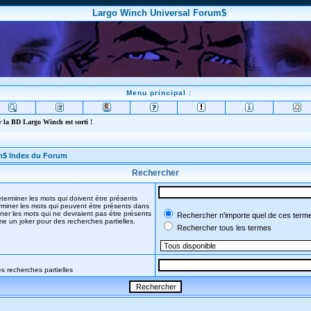
Largo Winch Universal Forum$
Menu principal :
 la BD Largo Winch est sorti !
m$ Index du Forum
Rechercher
terminer les mots qui doivent étre présents
miner les mots qui peuvent étre présents dans
ner les mots qui ne devraient pas étre présents
Rechercher n'importe quel de ces term
mme un joker pour des recherches partielles.
Rechercher tous les termes
s recherches partielles