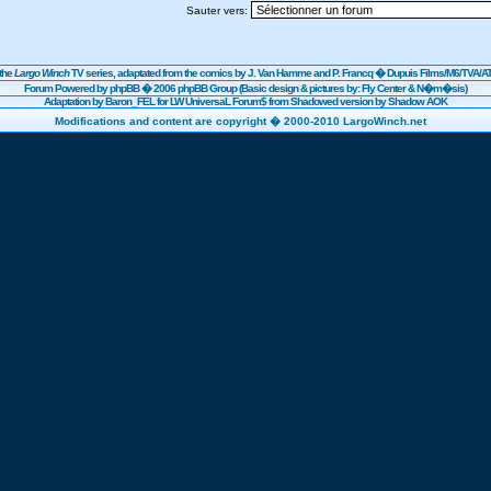
Sauter vers:
the
Largo Winch
TV series, adaptated from the comics by J. Van Hamme and P. Francq �
Dupuis
Films/
M6
/TVA/AT
Forum Powered by
phpBB
� 2006 phpBB Group (Basic design & pictures by: Fly Center & N�m�sis)
Adaptation by Baron_FEL for LW UniversaL Forum$ from Shadowed version by Shadow AOK
Modifications and content are copyright � 2000-2010 LargoWinch.net