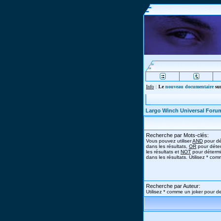
Info
:
Le
nouveau documentaire
sur
Largo Winch Universal Foru
Recherche par Mots-clés:
Vous pouvez utiliser
AND
pour dé
dans les résultats,
OR
pour déter
les résultats et
NOT
pour détermi
dans les résultats. Utilisez * co
Recherche par Auteur:
Utilisez * comme un joker pour de