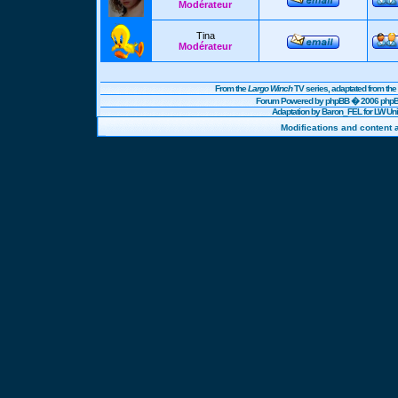
Modérateur
Tina
Modérateur
From the
Largo Winch
TV series, adaptated from t
Forum Powered by
phpBB
� 2006 phpBB
Adaptation by Baron_FEL for LW U
Modifications and content