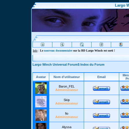
Largo W
Info
:
Le
nouveau documentaire
sur la BD Largo Winch est sorti !
Largo Winch Universal Forum$ Index du Forum
Mes
Avatar
Nom d'utilisateur
Email
Pr
Baron_FEL
Administrateur
Skip
Administrateur
fio
Administrateur
Alyssa