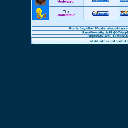
Modérateur
Tina
Modérateur
From the
Largo Winch
TV series, adaptated from t
Forum Powered by
phpBB
� 2006 phpBB
Adaptation by Baron_FEL for LW U
Modifications and content