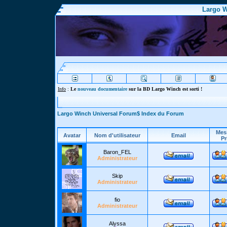
Largo W
Info
:
Le
nouveau documentaire
sur la BD Largo Winch est sorti !
Largo Winch Universal Forum$ Index du Forum
Mes
Avatar
Nom d'utilisateur
Email
Pr
Baron_FEL
Administrateur
Skip
Administrateur
fio
Administrateur
Alyssa