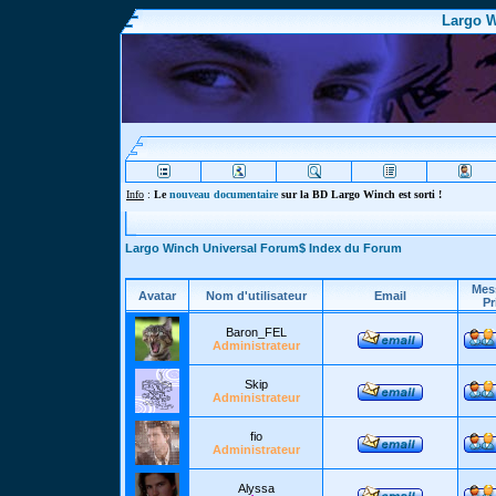
Largo W
Info
:
Le
nouveau documentaire
sur la BD Largo Winch est sorti !
Largo Winch Universal Forum$ Index du Forum
Mes
Avatar
Nom d'utilisateur
Email
Pr
Baron_FEL
Administrateur
Skip
Administrateur
fio
Administrateur
Alyssa