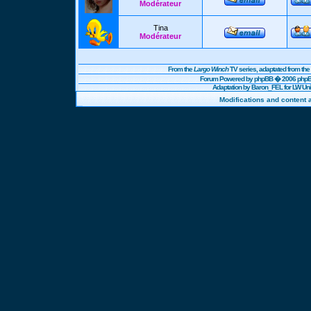
Modérateur
Tina
Modérateur
From the
Largo Winch
TV series, adaptated from t
Forum Powered by
phpBB
� 2006 phpBB
Adaptation by Baron_FEL for LW U
Modifications and content