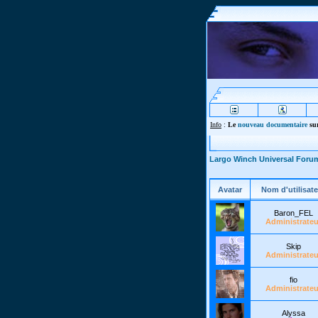
Info
:
Le
nouveau documentaire
sur
Largo Winch Universal Foru
Avatar
Nom d'utilisate
Baron_FEL
Administrateu
Skip
Administrateu
fio
Administrateu
Alyssa