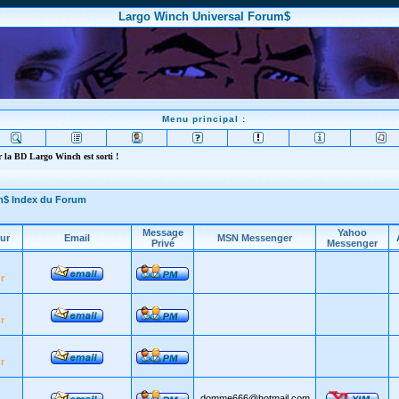
Largo Winch Universal Forum$
Menu principal :
 la BD Largo Winch est sorti !
m$ Index du Forum
Message
Yahoo
ur
Email
MSN Messenger
Privé
Messenger
r
r
r
domme666@hotmail.com