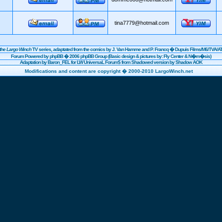
tina7779@hotmail.com
the
Largo Winch
TV series, adaptated from the comics by J. Van Hamme and P. Francq �
Dupuis
Films/
M6
/TVA/AT
Forum Powered by
phpBB
� 2006 phpBB Group (Basic design & pictures by: Fly Center & N�m�sis)
Adaptation by Baron_FEL for LW UniversaL Forum$ from Shadowed version by Shadow AOK
Modifications and content are copyright � 2000-2010 LargoWinch.net