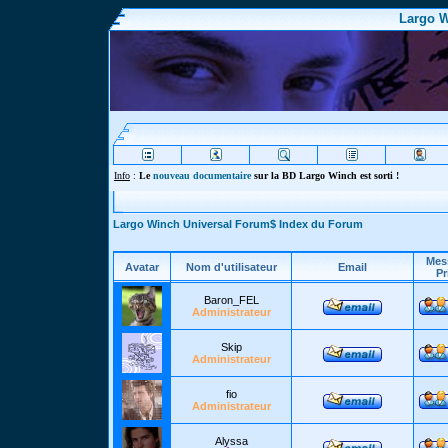
Largo W
Info
:
Le
nouveau documentaire
sur la BD Largo Winch est sorti !
Largo Winch Universal Forum$ Index du Forum
Mes
Avatar
Nom d'utilisateur
Email
Pr
Baron_FEL
Administrateur
Skip
Administrateur
fio
Administrateur
Alyssa