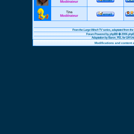
Modérateur
Tina
Modérateur
From the
Largo Winch
TV series, adaptated from t
Forum Powered by
phpBB
� 2006 phpBB
Adaptation by Baron_FEL for LW U
Modifications and content