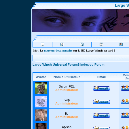
Largo W
Info
:
Le
nouveau documentaire
sur la BD Largo Winch est sorti !
Largo Winch Universal Forum$ Index du Forum
Mes
Avatar
Nom d'utilisateur
Email
Pr
Baron_FEL
Administrateur
Skip
Administrateur
fio
Administrateur
Alyssa