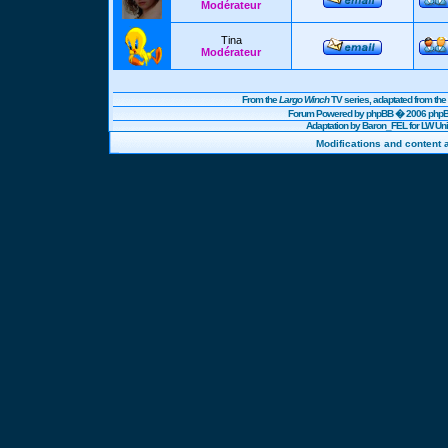
Modérateur
Tina
Modérateur
From the
Largo Winch
TV series, adaptated from t
Forum Powered by
phpBB
� 2006 phpBB
Adaptation by Baron_FEL for LW U
Modifications and content