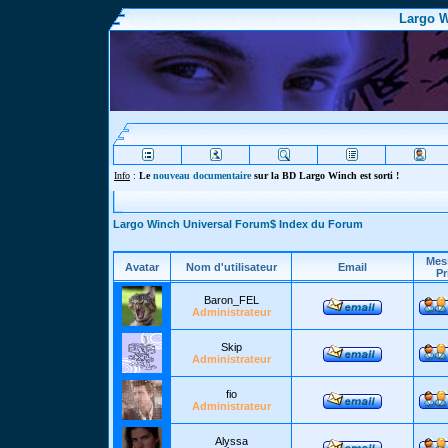
Largo W
Info
:
Le
nouveau documentaire
sur la BD Largo Winch est sorti !
Largo Winch Universal Forum$ Index du Forum
Mes
Avatar
Nom d'utilisateur
Email
Pr
Baron_FEL
Administrateur
Skip
Administrateur
fio
Administrateur
Alyssa