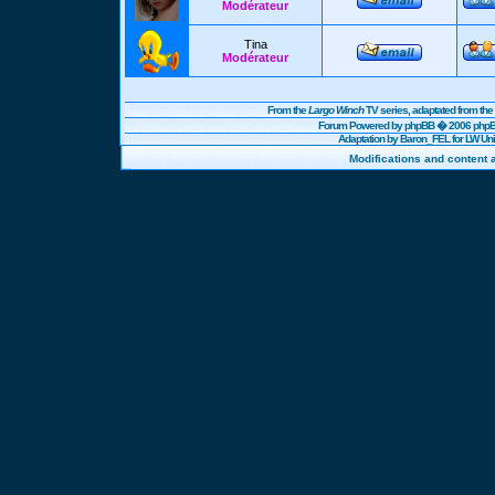
Modérateur
Tina
Modérateur
From the
Largo Winch
TV series, adaptated from t
Forum Powered by
phpBB
� 2006 phpBB
Adaptation by Baron_FEL for LW U
Modifications and content