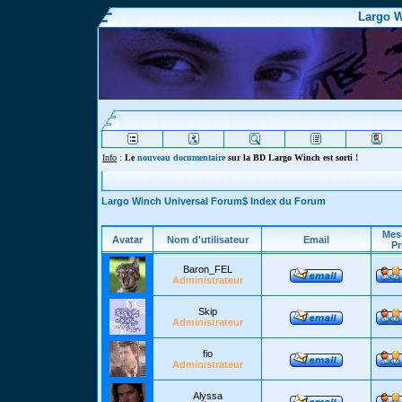
Largo W
Info
:
Le
nouveau documentaire
sur la BD Largo Winch est sorti !
Largo Winch Universal Forum$ Index du Forum
Mes
Avatar
Nom d'utilisateur
Email
Pr
Baron_FEL
Administrateur
Skip
Administrateur
fio
Administrateur
Alyssa