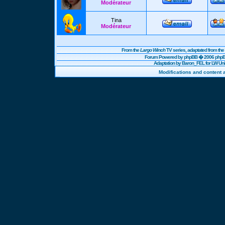
Modérateur
Tina
Modérateur
From the
Largo Winch
TV series, adaptated from t
Forum Powered by
phpBB
� 2006 phpBB
Adaptation by Baron_FEL for LW U
Modifications and content