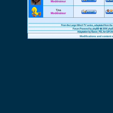
Modérateur
Tina
Modérateur
From the
Largo Winch
TV series, adaptated from t
Forum Powered by
phpBB
� 2006 phpBB
Adaptation by Baron_FEL for LW U
Modifications and content