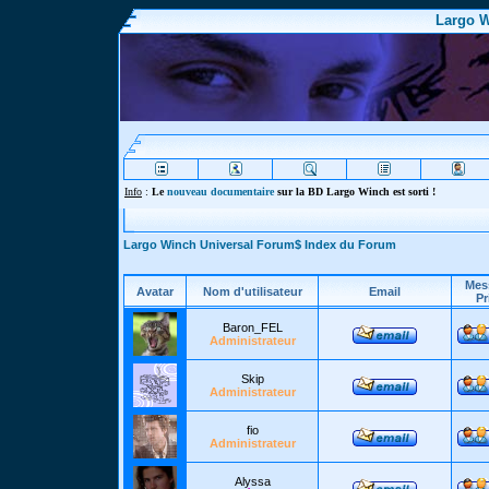
Largo W
Info
:
Le
nouveau documentaire
sur la BD Largo Winch est sorti !
Largo Winch Universal Forum$ Index du Forum
Mes
Avatar
Nom d'utilisateur
Email
Pr
Baron_FEL
Administrateur
Skip
Administrateur
fio
Administrateur
Alyssa