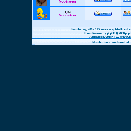
Modérateur
Tina
Modérateur
From the
Largo Winch
TV series, adaptated from t
Forum Powered by
phpBB
� 2006 phpBB
Adaptation by Baron_FEL for LW U
Modifications and content