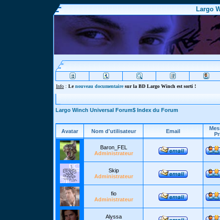
Largo W
Info
:
Le
nouveau documentaire
sur la BD Largo Winch est sorti !
Largo Winch Universal Forum$ Index du Forum
Mes
Avatar
Nom d'utilisateur
Email
Pr
Baron_FEL
Administrateur
Skip
Administrateur
fio
Administrateur
Alyssa