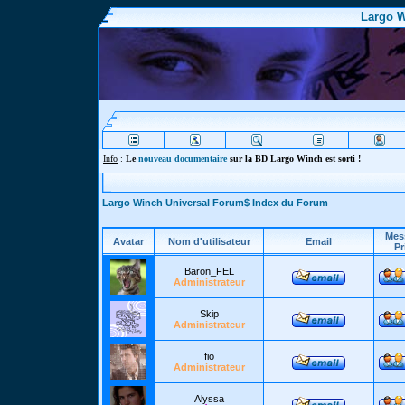
Largo W
Info
:
Le
nouveau documentaire
sur la BD Largo Winch est sorti !
Largo Winch Universal Forum$ Index du Forum
Mes
Avatar
Nom d'utilisateur
Email
Pr
Baron_FEL
Administrateur
Skip
Administrateur
fio
Administrateur
Alyssa