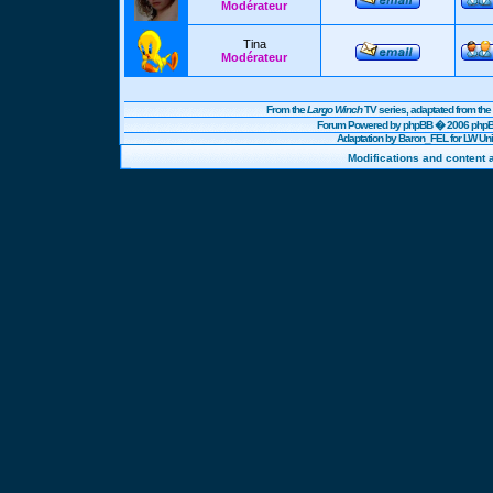
Modérateur
Tina
Modérateur
From the
Largo Winch
TV series, adaptated from t
Forum Powered by
phpBB
� 2006 phpBB
Adaptation by Baron_FEL for LW U
Modifications and content