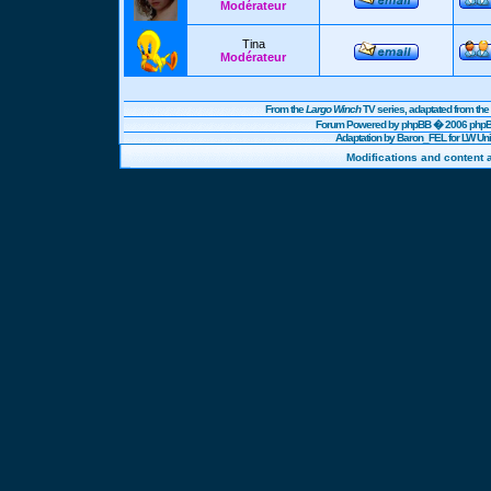
Modérateur
Tina
Modérateur
From the
Largo Winch
TV series, adaptated from t
Forum Powered by
phpBB
� 2006 phpBB
Adaptation by Baron_FEL for LW U
Modifications and content