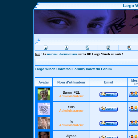
Largo W
Info
:
Le
nouveau documentaire
sur la BD Largo Winch est sorti !
Largo Winch Universal Forum$ Index du Forum
Mes
Avatar
Nom d'utilisateur
Email
Pr
Baron_FEL
Administrateur
Skip
Administrateur
fio
Administrateur
Alyssa