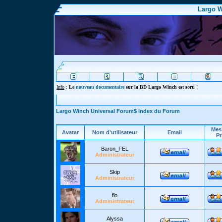
Largo W
Info
:
Le
nouveau documentaire
sur la BD Largo Winch est sorti !
Largo Winch Universal Forum$ Index du Forum
Mes
Avatar
Nom d'utilisateur
Email
Pr
Baron_FEL
Administrateur
Skip
Administrateur
fio
Administrateur
Alyssa