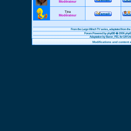
Modérateur
Tina
Modérateur
From the
Largo Winch
TV series, adaptated from t
Forum Powered by
phpBB
� 2006 phpBB
Adaptation by Baron_FEL for LW U
Modifications and content