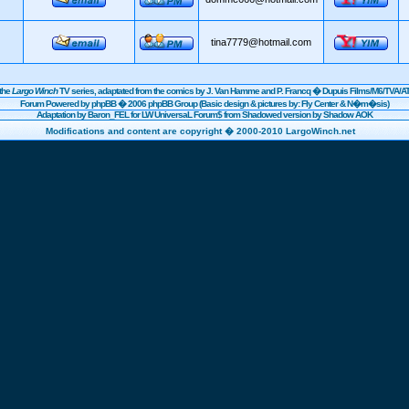
tina7779@hotmail.com
the
Largo Winch
TV series, adaptated from the comics by J. Van Hamme and P. Francq �
Dupuis
Films/
M6
/TVA/AT
Forum Powered by
phpBB
� 2006 phpBB Group (Basic design & pictures by: Fly Center & N�m�sis)
Adaptation by Baron_FEL for LW UniversaL Forum$ from Shadowed version by Shadow AOK
Modifications and content are copyright � 2000-2010 LargoWinch.net