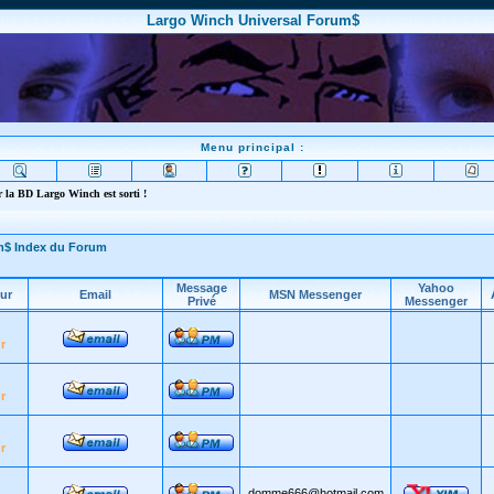
Largo Winch Universal Forum$
Menu principal :
 la BD Largo Winch est sorti !
m$ Index du Forum
Message
Yahoo
ur
Email
MSN Messenger
Privé
Messenger
r
r
r
domme666@hotmail.com