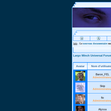
Info
:
Le
nouveau documentaire
sur
Largo Winch Universal Foru
Avatar
Nom d'utilisate
Baron_FEL
Administrateu
Skip
Administrateu
fio
Administrateu
Alyssa