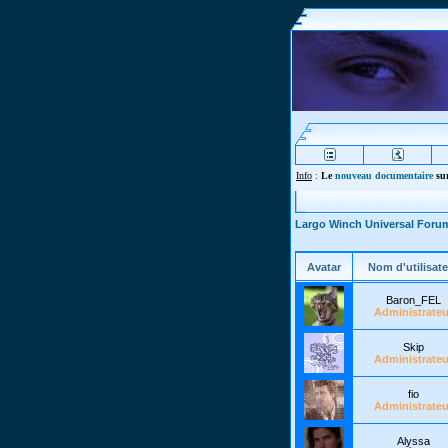
Info
:
Le
nouveau documentaire
sur
Largo Winch Universal Foru
Avatar
Nom d'utilisate
Baron_FEL
Administrateu
Skip
Administrateu
fio
Administrateu
Alyssa