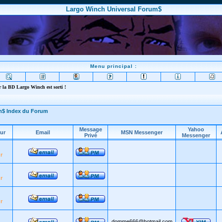
Largo Winch Universal Forum$
Menu principal :
 la BD Largo Winch est sorti !
m$ Index du Forum
Message
Yahoo
ur
Email
MSN Messenger
Privé
Messenger
r
r
r
domme666@hotmail.com