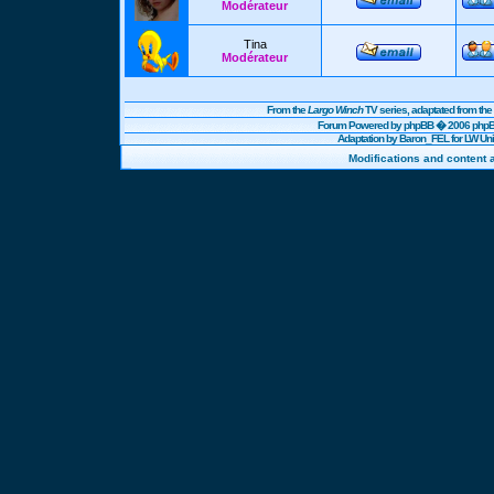
Modérateur
Tina
Modérateur
From the
Largo Winch
TV series, adaptated from t
Forum Powered by
phpBB
� 2006 phpBB
Adaptation by Baron_FEL for LW U
Modifications and content