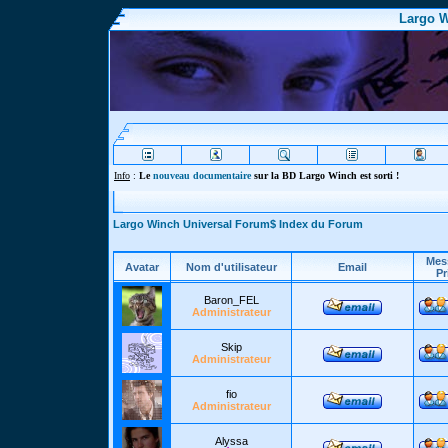
Largo W
Info
:
Le
nouveau documentaire
sur la BD Largo Winch est sorti !
Largo Winch Universal Forum$ Index du Forum
Mes
Avatar
Nom d'utilisateur
Email
Pr
Baron_FEL
Administrateur
Skip
Administrateur
fio
Administrateur
Alyssa