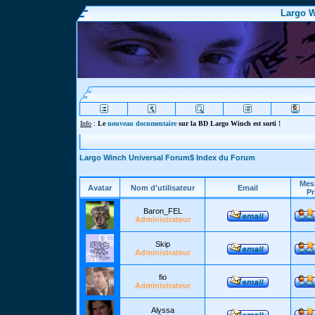
Largo W
Info
:
Le
nouveau documentaire
sur la BD Largo Winch est sorti !
Largo Winch Universal Forum$ Index du Forum
Mes
Avatar
Nom d'utilisateur
Email
Pr
Baron_FEL
Administrateur
Skip
Administrateur
fio
Administrateur
Alyssa