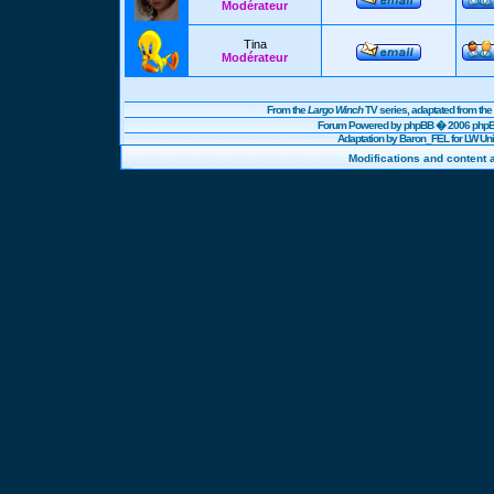
Modérateur
Tina
Modérateur
From the
Largo Winch
TV series, adaptated from t
Forum Powered by
phpBB
� 2006 phpBB
Adaptation by Baron_FEL for LW U
Modifications and content