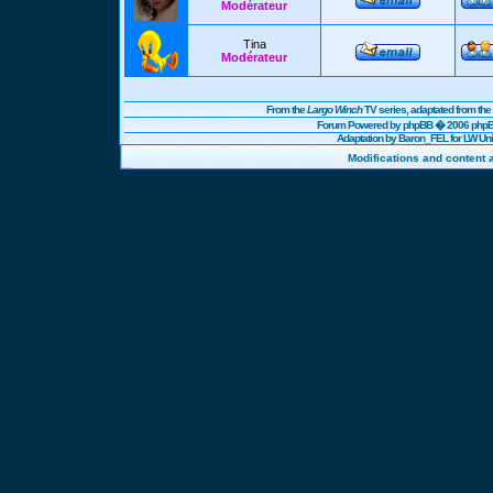
Modérateur
Tina
Modérateur
From the
Largo Winch
TV series, adaptated from t
Forum Powered by
phpBB
� 2006 phpBB
Adaptation by Baron_FEL for LW U
Modifications and content