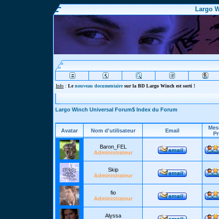
Largo W
Info
:
Le
nouveau documentaire
sur la BD Largo Winch est sorti !
Largo Winch Universal Forum$ Index du Forum
Mes
Avatar
Nom d'utilisateur
Email
Pr
Baron_FEL
Administrateur
Skip
Administrateur
fio
Administrateur
Alyssa