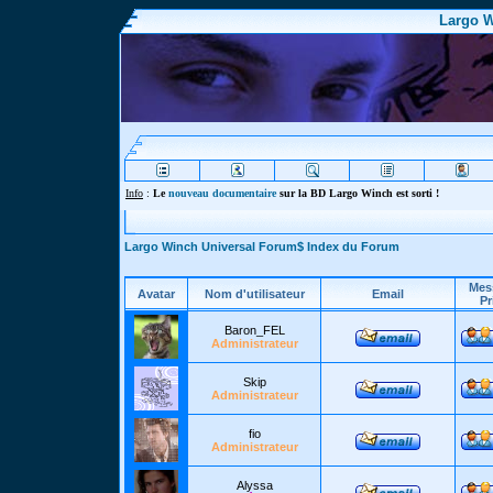
Largo W
Info
:
Le
nouveau documentaire
sur la BD Largo Winch est sorti !
Largo Winch Universal Forum$ Index du Forum
Mes
Avatar
Nom d'utilisateur
Email
Pr
Baron_FEL
Administrateur
Skip
Administrateur
fio
Administrateur
Alyssa