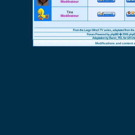
Modérateur
Tina
Modérateur
From the
Largo Winch
TV series, adaptated from t
Forum Powered by
phpBB
� 2006 phpBB
Adaptation by Baron_FEL for LW U
Modifications and content