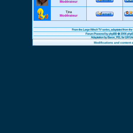
Modérateur
Tina
Modérateur
From the
Largo Winch
TV series, adaptated from t
Forum Powered by
phpBB
� 2006 phpBB
Adaptation by Baron_FEL for LW U
Modifications and content