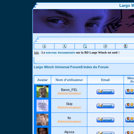
Largo W
Info
:
Le
nouveau documentaire
sur la BD Largo Winch est sorti !
Largo Winch Universal Forum$ Index du Forum
Mes
Avatar
Nom d'utilisateur
Email
Pr
Baron_FEL
Administrateur
Skip
Administrateur
fio
Administrateur
Alyssa