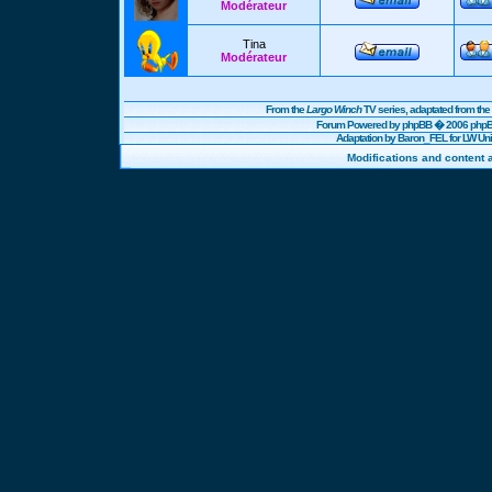
Modérateur
Tina
Modérateur
From the
Largo Winch
TV series, adaptated from t
Forum Powered by
phpBB
� 2006 phpBB
Adaptation by Baron_FEL for LW U
Modifications and content