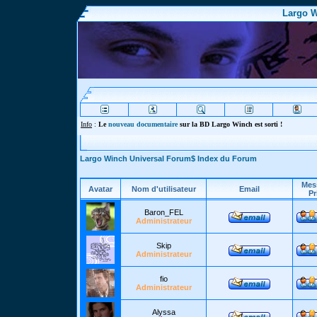
Largo W
Info
:
Le
nouveau documentaire
sur la BD Largo Winch est sorti !
Largo Winch Universal Forum$ Index du Forum
Mes
Avatar
Nom d'utilisateur
Email
Pr
Baron_FEL
Administrateur
Skip
Administrateur
fio
Administrateur
Alyssa