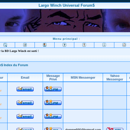
Largo Winch Universal Forum$
Menu principal :
 la BD Largo Winch est sorti !
m$ Index du Forum
Message
Yahoo
ur
Email
MSN Messenger
Privé
Messenger
r
r
r
domme666@hotmail.com