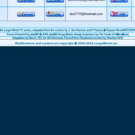
tina7779@hotmail.com
the
Largo Winch
TV series, adaptated from the comics by J. Van Hamme and P. Francq �
Dupuis
Films/
M6
/TVA/AT
Forum Powered by
phpBB
� 2006 phpBB Group (Basic design & pictures by: Fly Center & N�m�sis)
Adaptation by Baron_FEL for LW UniversaL Forum$ from Shadowed version by Shadow AOK
Modifications and content are copyright � 2000-2010 LargoWinch.net