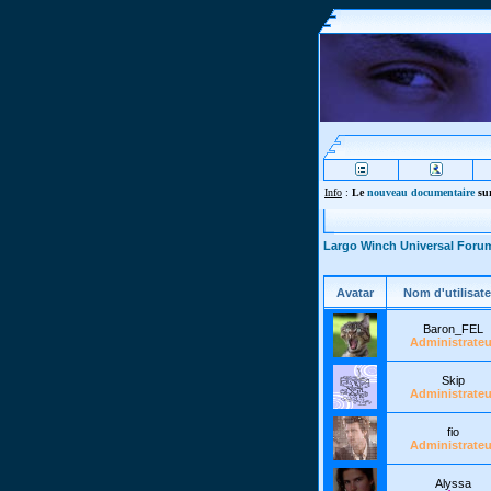
Info
:
Le
nouveau documentaire
sur
Largo Winch Universal Foru
Avatar
Nom d'utilisate
Baron_FEL
Administrateu
Skip
Administrateu
fio
Administrateu
Alyssa