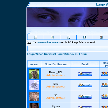
Largo W
Info
:
Le
nouveau documentaire
sur la BD Largo Winch est sorti !
Largo Winch Universal Forum$ Index du Forum
Mes
Avatar
Nom d'utilisateur
Email
Pr
Baron_FEL
Administrateur
Skip
Administrateur
fio
Administrateur
Alyssa