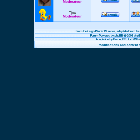
Modérateur
Tina
Modérateur
From the
Largo Winch
TV series, adaptated from t
Forum Powered by
phpBB
� 2006 phpBB
Adaptation by Baron_FEL for LW U
Modifications and content