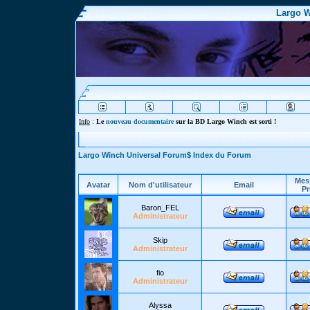
Largo W
Info
:
Le
nouveau documentaire
sur la BD Largo Winch est sorti !
Largo Winch Universal Forum$ Index du Forum
Mes
Avatar
Nom d'utilisateur
Email
Pr
Baron_FEL
Administrateur
Skip
Administrateur
fio
Administrateur
Alyssa