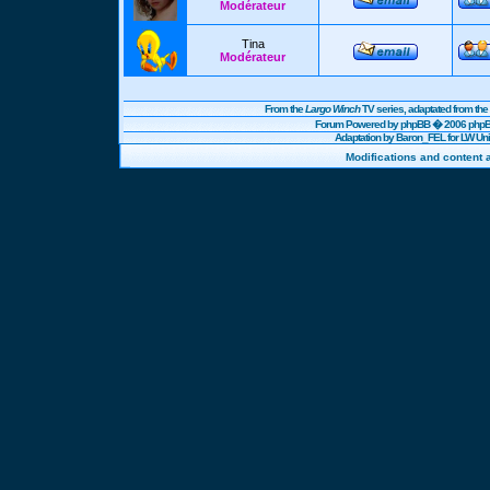
Modérateur
Tina
Modérateur
From the
Largo Winch
TV series, adaptated from t
Forum Powered by
phpBB
� 2006 phpBB
Adaptation by Baron_FEL for LW U
Modifications and content