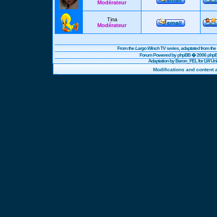
Modérateur
Tina
Modérateur
From the
Largo Winch
TV series, adaptated from t
Forum Powered by
phpBB
� 2006 phpBB
Adaptation by Baron_FEL for LW U
Modifications and content