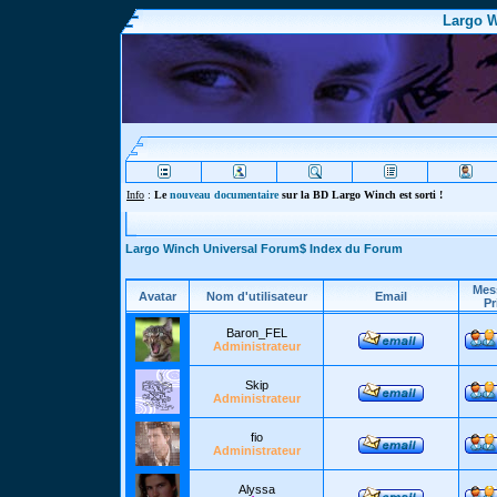
Largo W
Info
:
Le
nouveau documentaire
sur la BD Largo Winch est sorti !
Largo Winch Universal Forum$ Index du Forum
Mes
Avatar
Nom d'utilisateur
Email
Pr
Baron_FEL
Administrateur
Skip
Administrateur
fio
Administrateur
Alyssa