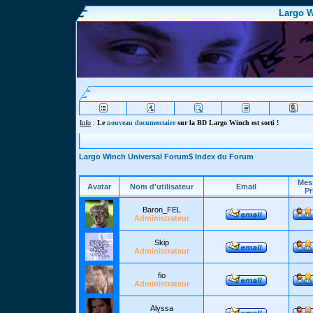
Largo W
Info
:
Le
nouveau documentaire
sur la BD Largo Winch est sorti !
Largo Winch Universal Forum$ Index du Forum
Mes
Avatar
Nom d'utilisateur
Email
Pr
Baron_FEL
Administrateur
Skip
Administrateur
fio
Administrateur
Alyssa