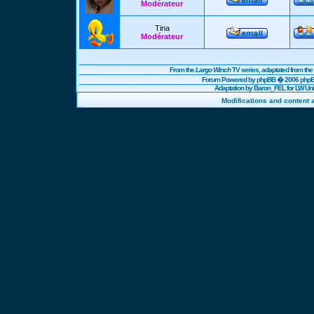
Modérateur
Tina
Modérateur
From the
Largo Winch
TV series, adaptated from t
Forum Powered by
phpBB
� 2006 phpBB
Adaptation by Baron_FEL for LW U
Modifications and content