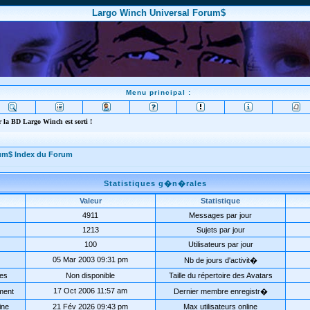
Largo Winch Universal Forum$
Menu principal :
 la BD Largo Winch est sorti !
rum$ Index du Forum
Statistiques g�n�rales
Valeur
Statistique
4911
Messages par jour
1213
Sujets par jour
100
Utilisateurs par jour
05 Mar 2003 09:31 pm
Nb de jours d'activit�
ées
Non disponible
Taille du répertoire des Avatars
17 Oct 2006 11:57 am
ment
Dernier membre enregistr�
ine
21 Fév 2026 09:43 pm
Max utilisateurs online