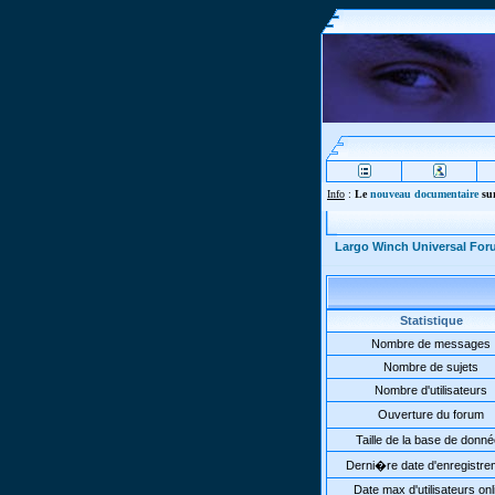
Info
:
Le
nouveau documentaire
sur
Largo Winch Universal Fo
Statistique
Nombre de messages
Nombre de sujets
Nombre d'utilisateurs
Ouverture du forum
Taille de la base de donn
Derni�re date d'enregistre
Date max d'utilisateurs onl