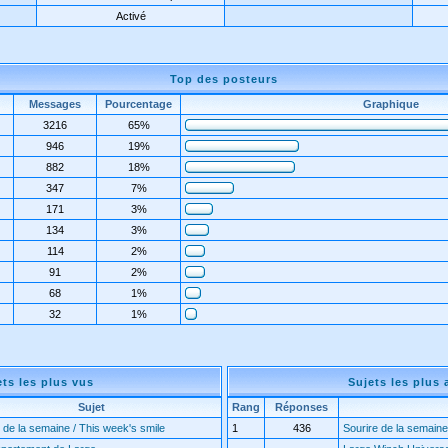
Activé
Top des posteurs
Messages
Pourcentage
Graphique
3216
65%
946
19%
882
18%
347
7%
171
3%
134
3%
114
2%
91
2%
68
1%
32
1%
ets les plus vus
Sujets les plus 
Sujet
Rang
Réponses
 de la semaine / This week's smile
1
436
Sourire de la semaine