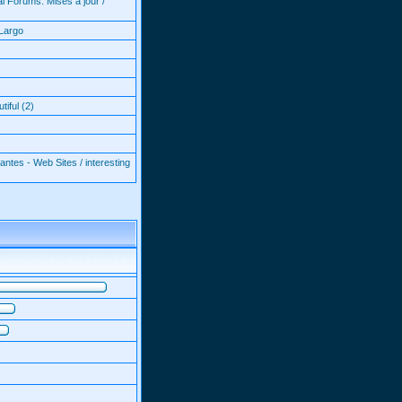
l Forums: Mises à jour /
Largo
iful (2)
antes - Web Sites / interesting