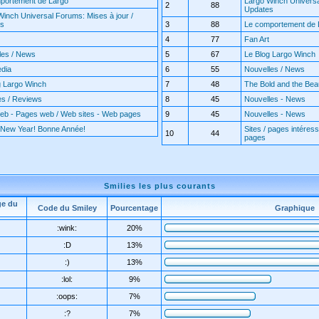
portement de Largo
Largo Winch Universa
2
88
Updates
Winch Universal Forums: Mises à jour /
es
3
88
Le comportement de 
4
77
Fan Art
les / News
5
67
Le Blog Largo Winch
edia
6
55
Nouvelles / News
g Largo Winch
7
48
The Bold and the Beaut
es / Reviews
8
45
Nouvelles - News
web - Pages web / Web sites - Web pages
9
45
Nouvelles - News
New Year! Bonne Année!
Sites / pages intéress
10
44
pages
Smilies les plus courants
ge du
Code du Smiley
Pourcentage
Graphique
:wink:
20%
:D
13%
:)
13%
:lol:
9%
:oops:
7%
:?
7%