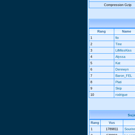
Compression Gzip
Rang
Name
1
fio
2
Tine
3
LilMissKiss
4
Alyssa
5
Kat
6
Derewyn
7
Baron_FEL
8
Plati
9
Skip
10
rodrigue
Suj
Rang
Vus
1
1789811
Sourire