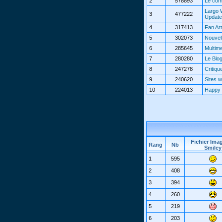
2
578893
Le com
Largo 
3
477222
Updat
4
317413
Fan Art
5
302073
Nouvel
6
285645
Multim
7
280280
Le Blo
8
247278
Critiqu
9
240620
Sites 
10
224013
Happy 
Fichier Ima
Rang
Nb
Smiley
1
595
2
408
3
394
4
260
5
219
6
203