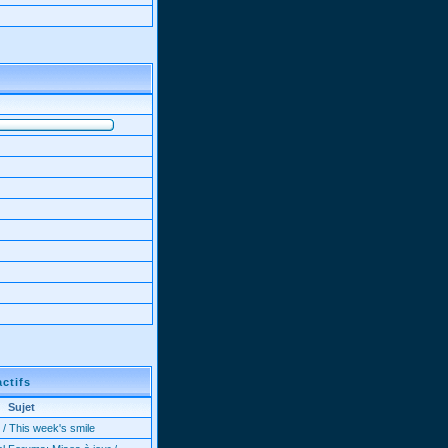
actifs
Sujet
 / This week's smile