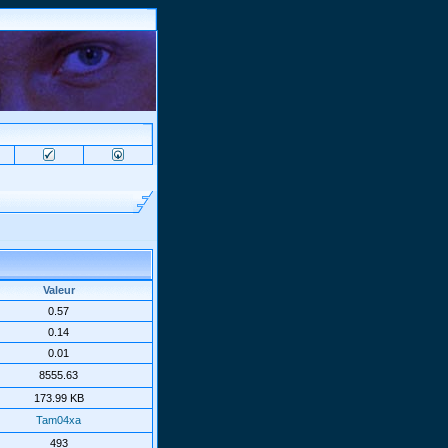
Valeur
0.57
0.14
0.01
8555.63
173.99 KB
Tam04xa
493