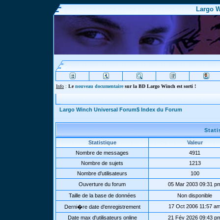
Largo W
Info
:
Le
nouveau documentaire
sur la BD Largo Winch est sorti !
Largo Winch Universal Forum$ Index du Forum
Stat
Statistique
Valeur
Nombre de messages
4911
Nombre de sujets
1213
Nombre d'utilisateurs
100
Ouverture du forum
05 Mar 2003 09:31 p
Taille de la base de données
Non disponible
17 Oct 2006 11:57 a
Derni�re date d'enregistrement
Date max d'utilisateurs online
21 Fév 2026 09:43 p