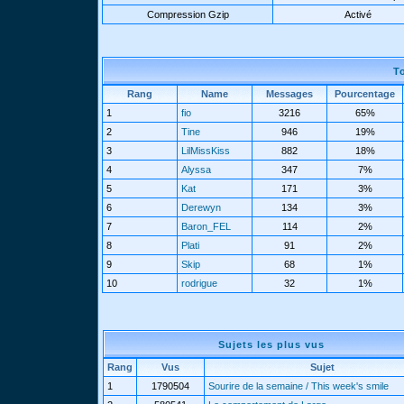
Compression Gzip
Activé
T
Rang
Name
Messages
Pourcentage
1
fio
3216
65%
2
Tine
946
19%
3
LilMissKiss
882
18%
4
Alyssa
347
7%
5
Kat
171
3%
6
Derewyn
134
3%
7
Baron_FEL
114
2%
8
Plati
91
2%
9
Skip
68
1%
10
rodrigue
32
1%
Sujets les plus vus
Rang
Vus
Sujet
1
1790504
Sourire de la semaine / This week's smile