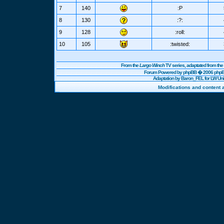
7
140
:P
8
130
:?:
9
128
:roll:
10
105
:twisted:
From the
Largo Winch
TV series, adaptated from t
Forum Powered by
phpBB
� 2006 phpBB
Adaptation by Baron_FEL for LW U
Modifications and content