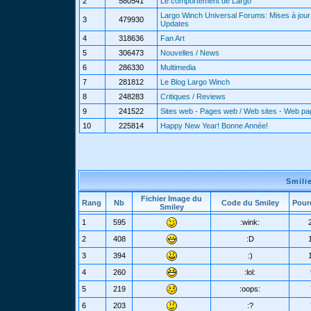
2
580541
Le comportement de Largo
Largo Winch Universal Forums: Mises à jour 
3
479930
Updates
4
318636
Fan Art
5
306473
Nouvelles / News
6
286330
Multimedia
7
281812
Le Blog Largo Winch
8
248283
Critiques / Reviews
9
241522
Sites web - Pages web / Web sites - Web p
10
225814
Happy New Year! Bonne Année!
Smili
Fichier Image du
Rang
Nb
Code du Smiley
Pour
Smiley
1
595
:wink:
2
408
:D
3
394
:)
4
260
:lol:
5
219
:oops:
6
203
:?