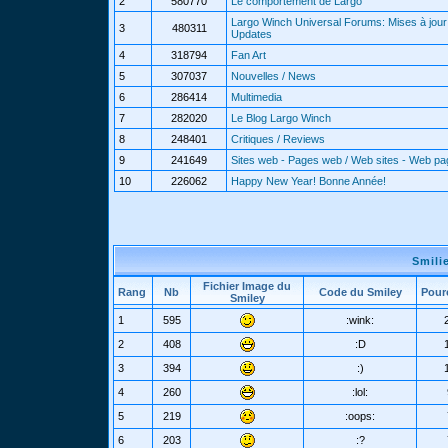
2
580770
Le comportement de Largo
Largo Winch Universal Forums: Mises à jour 
3
480311
Updates
4
318794
Fan Art
5
307037
Nouvelles / News
6
286414
Multimedia
7
282020
Le Blog Largo Winch
8
248401
Critiques / Reviews
9
241649
Sites web - Pages web / Web sites - Web p
10
226062
Happy New Year! Bonne Année!
Smili
Fichier Image du
Rang
Nb
Code du Smiley
Pour
Smiley
1
595
:wink:
2
408
:D
3
394
:)
4
260
:lol:
5
219
:oops:
6
203
:?