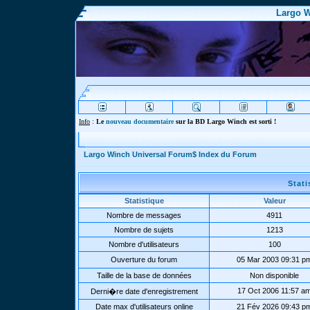
Largo W
Info
:
Le
nouveau documentaire
sur la BD Largo Winch est sorti !
Largo Winch Universal Forum$ Index du Forum
Stat
Statistique
Valeur
Nombre de messages
4911
Nombre de sujets
1213
Nombre d'utilisateurs
100
Ouverture du forum
05 Mar 2003 09:31 p
Taille de la base de données
Non disponible
17 Oct 2006 11:57 a
Derni�re date d'enregistrement
Date max d'utilisateurs online
21 Fév 2026 09:43 p