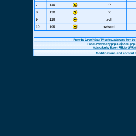
7
140
:P
8
130
:?:
9
128
:roll:
10
105
:twisted:
From the
Largo Winch
TV series, adaptated from t
Forum Powered by
phpBB
� 2006 phpBB
Adaptation by Baron_FEL for LW U
Modifications and content