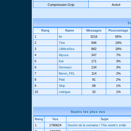
Compression Gzip
Activé
T
Rang
Name
Messages
Pourcentage
1
fio
3216
65%
2
Tine
946
19%
3
LilMissKiss
882
18%
4
Alyssa
347
7%
5
Kat
171
3%
6
Derewyn
134
3%
7
Baron_FEL
114
2%
8
Plati
91
2%
9
Skip
68
1%
10
rodrigue
32
1%
Sujets les plus vus
Rang
Vus
Sujet
1
1790624
Sourire de la semaine / This week's smile