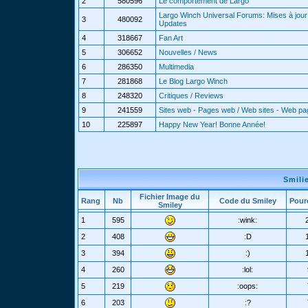
2
580596
Le comportement de Largo
Largo Winch Universal Forums: Mises à jour 
3
480092
Updates
4
318667
Fan Art
5
306652
Nouvelles / News
6
286350
Multimedia
7
281868
Le Blog Largo Winch
8
248320
Critiques / Reviews
9
241559
Sites web - Pages web / Web sites - Web p
10
225897
Happy New Year! Bonne Année!
Smili
Fichier Image du
Rang
Nb
Code du Smiley
Pour
Smiley
1
595
:wink:
2
408
:D
3
394
:)
4
260
:lol:
5
219
:oops:
6
203
:?