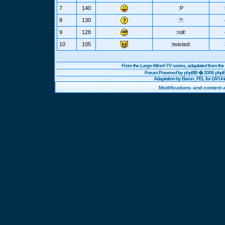
7
140
:P
8
130
:?:
9
128
:roll:
10
105
:twisted:
From the
Largo Winch
TV series, adaptated from t
Forum Powered by
phpBB
� 2006 phpBB
Adaptation by Baron_FEL for LW U
Modifications and content