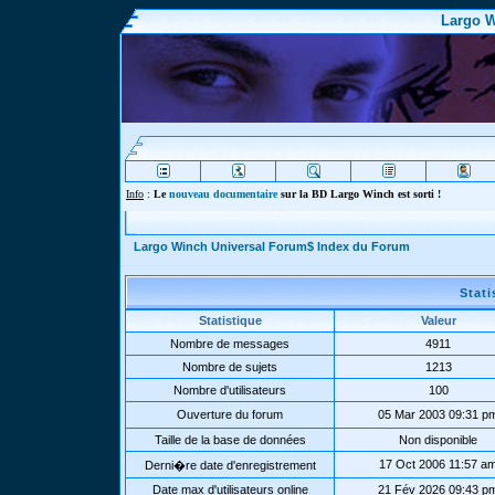
Largo W
Info
:
Le
nouveau documentaire
sur la BD Largo Winch est sorti !
Largo Winch Universal Forum$ Index du Forum
Stat
Statistique
Valeur
Nombre de messages
4911
Nombre de sujets
1213
Nombre d'utilisateurs
100
Ouverture du forum
05 Mar 2003 09:31 p
Taille de la base de données
Non disponible
17 Oct 2006 11:57 a
Derni�re date d'enregistrement
Date max d'utilisateurs online
21 Fév 2026 09:43 p