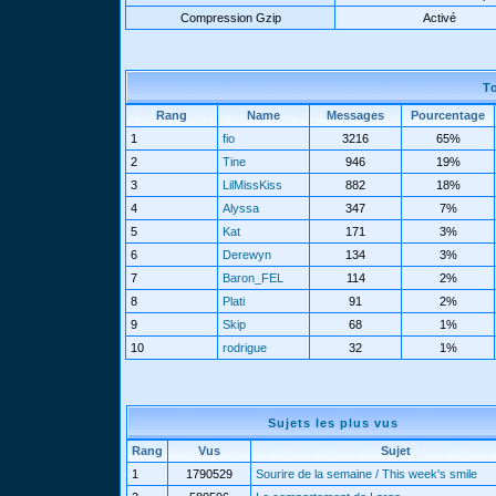
Compression Gzip
Activé
T
Rang
Name
Messages
Pourcentage
1
fio
3216
65%
2
Tine
946
19%
3
LilMissKiss
882
18%
4
Alyssa
347
7%
5
Kat
171
3%
6
Derewyn
134
3%
7
Baron_FEL
114
2%
8
Plati
91
2%
9
Skip
68
1%
10
rodrigue
32
1%
Sujets les plus vus
Rang
Vus
Sujet
1
1790529
Sourire de la semaine / This week's smile