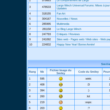
2
579883
Le comportement de Largo
Largo Winch Universal Forums: Mises à jour 
3
478533
Updates
4
318155
Fan Art
5
304167
Nouvelles / News
6
285995
Multimedia
7
281158
Le Blog Largo Winch
8
247793
Critiques / Reviews
9
241092
Sites web - Pages web / Web sites - Web p
10
224832
Happy New Year! Bonne Année!
Smili
Fichier Image du
Rang
Nb
Code du Smiley
Pour
Smiley
1
595
:wink:
2
408
:D
3
394
:)
4
260
:lol:
5
219
:oops:
6
203
:?