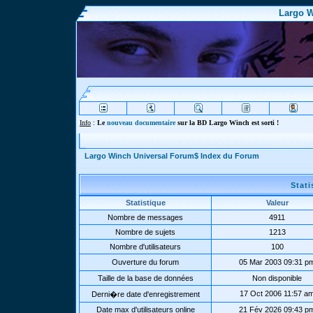
Largo W
Info
:
Le
nouveau documentaire
sur la BD Largo Winch est sorti !
Largo Winch Universal Forum$ Index du Forum
Stat
Statistique
Valeur
Nombre de messages
4911
Nombre de sujets
1213
Nombre d'utilisateurs
100
Ouverture du forum
05 Mar 2003 09:31 p
Taille de la base de données
Non disponible
17 Oct 2006 11:57 a
Derni�re date d'enregistrement
Date max d'utilisateurs online
21 Fév 2026 09:43 p