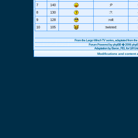
7
140
:P
8
130
:?:
9
128
:roll:
10
105
:twisted:
From the
Largo Winch
TV series, adaptated from t
Forum Powered by
phpBB
� 2006 phpBB
Adaptation by Baron_FEL for LW U
Modifications and content