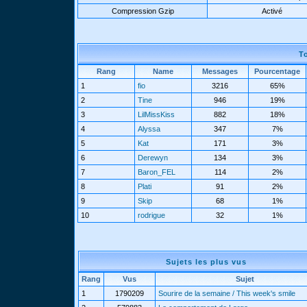
Compression Gzip
Activé
T
Rang
Name
Messages
Pourcentage
1
fio
3216
65%
2
Tine
946
19%
3
LilMissKiss
882
18%
4
Alyssa
347
7%
5
Kat
171
3%
6
Derewyn
134
3%
7
Baron_FEL
114
2%
8
Plati
91
2%
9
Skip
68
1%
10
rodrigue
32
1%
Sujets les plus vus
Rang
Vus
Sujet
1
1790209
Sourire de la semaine / This week's smile